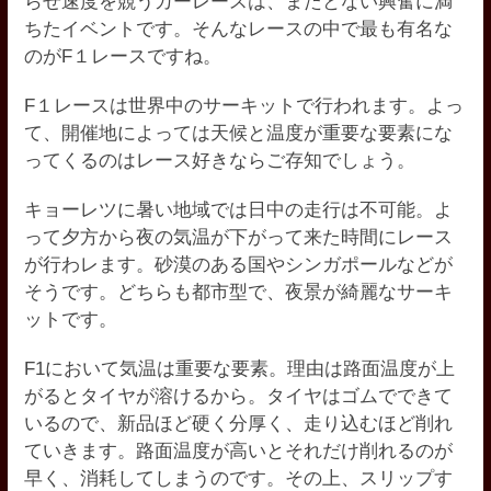
らせ速度を競うカーレースは、またとない興奮に満
ちたイベントです。そんなレースの中で最も有名な
のがF１レースですね。
F１レースは世界中のサーキットで行われます。よっ
て、開催地によっては天候と温度が重要な要素にな
ってくるのはレース好きならご存知でしょう。
キョーレツに暑い地域では日中の走行は不可能。よ
って夕方から夜の気温が下がって来た時間にレース
が行わレます。砂漠のある国やシンガポールなどが
そうです。どちらも都市型で、夜景が綺麗なサーキ
ットです。
F1において気温は重要な要素。理由は路面温度が上
がるとタイヤが溶けるから。タイヤはゴムでできて
いるので、新品ほど硬く分厚く、走り込むほど削れ
ていきます。路面温度が高いとそれだけ削れるのが
早く、消耗してしまうのです。その上、スリップす